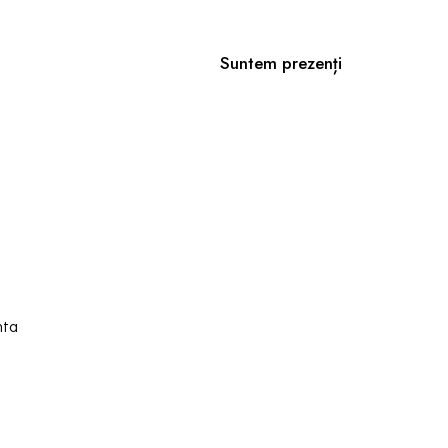
Suntem prezenți
nta