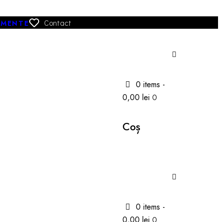
Contact
IMENTE
0 items
-
0,00 lei
0
Coș
0 items
-
0,00 lei
0