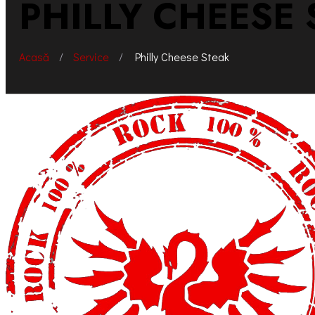
PHILLY CHEESE
Acasă
/
Service
/
Philly Cheese Steak