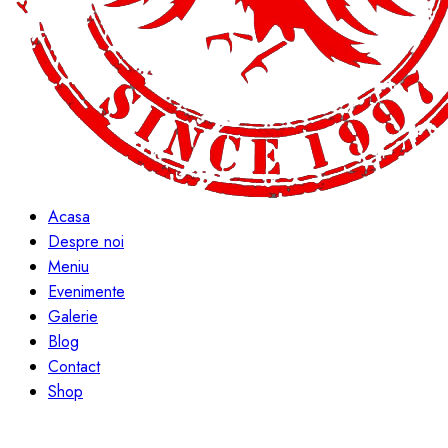
Acasa
Despre noi
Meniu
Evenimente
Galerie
Blog
Contact
Shop