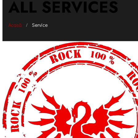
ALL SERVICES
Acasă
/
Service