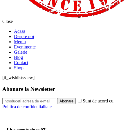
Close
Acasa
Despre noi
Meniu
Evenimente
Galerie
Blog
Contact
Shop
[ti_wishlistsview]
Abonare la Newsletter
Sunt de acord cu
Abonare
Politica de confidentialitate
.
Live events since 97'