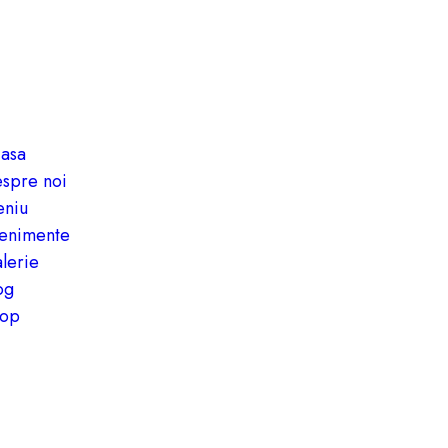
asa
spre noi
niu
enimente
lerie
og
op