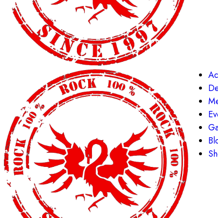
Ac
De
Me
Ev
Ga
Bl
Sh