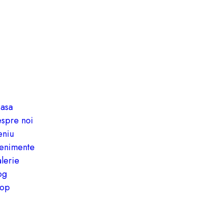
asa
spre noi
niu
enimente
lerie
og
op