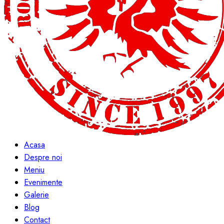
Acasa
Despre noi
Meniu
Evenimente
Galerie
Blog
Contact