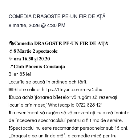
COMEDIA DRAGOSTE PE-UN FIR DE AȚĂ
8 martie, 2026
@
4:30 PM
🎭𝐂𝐨𝐦𝐞𝐝𝐢𝐚 𝐃𝐑𝐀𝐆𝐎𝐒𝐓𝐄 𝐏𝐄-𝐔𝐍 𝐅𝐈𝐑 𝐃𝐄 𝐀𝐓̦𝐀̆
🌷𝟖 𝐌𝐚𝐫𝐭𝐢𝐞 𝟐 𝐬𝐩𝐞𝐜𝐭𝐚𝐜𝐨𝐥𝐞:
✨️ 𝐨𝐫𝐚 𝟏𝟔.𝟑𝟎 𝐬̦𝐢 𝟐𝟎.𝟑𝟎
📍𝐂𝐥𝐮𝐛 𝐏𝐡𝐨𝐞𝐧𝐢𝐱 𝐂𝐨𝐧𝐬𝐭𝐚𝐧𝐭̦𝐚
Bilet 85 lei
Locurile se ocupă în ordinea achitării.
🎟Bilete online: https://tinyurl.com/mryr5dhx
❗️După achiziționarea biletelor vă rugăm să rezervați
locurile prin mesaj Whatsapp la 0722 828 121
❗️La eveniment vă rugăm să vă prezentați cu o oră înainte
de începerea spectacolului pentru a fi timp de servire.
❗️Spectacolul nu este recomandat persoanelor sub 16 ani.
„Dragoste pe-un fir de ață”, o comedie mică pentru