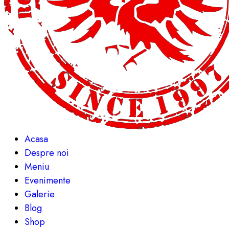
Acasa
Despre noi
Meniu
Evenimente
Galerie
Blog
Shop