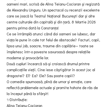
oameni mari, scrisă de Alina Teianu-Cocioran și regizată
de Alexandru Unguru. Un spectacol cu recenzii excelente
care se joacă la Teatrul Național București dar și alte
centre culturale din capitală și din țară. 8 Martie 2026
pentru prima dată la Constanța!
Ce se întâmplă atunci când doi oameni se iubesc, dar
viața le pune în cale tot felul de obstacole? Facturi, copii,
lipsa unui job, soacre, traume din copilărie— toate se
împletesc într-o poveste savuroasă despre relațiile
moderne și provocările lor.
Două cupluri încearcă să-și croiască drumul printre
complicațiile vieții. Cine iese câștigător în acest joc al
dragostei? El? Ea? Ele? Sau poate copiii?
O comedie spumoasă, plină de umor și emoție, care
reflectă problemele actuale și promite hohote de râs de
la început până la sfârșit!
✨️Distribuție:
Alina Teianu-Cocioran